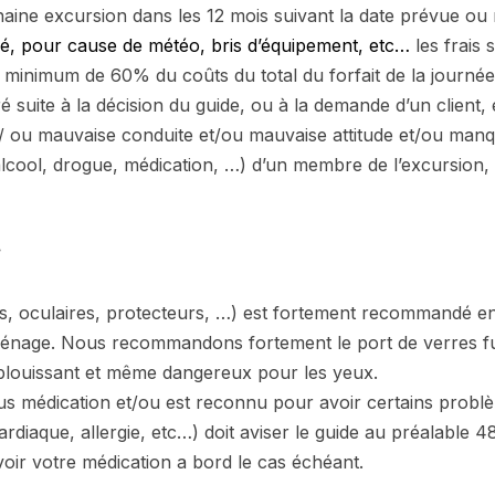
aine excursion dans les 12 mois suivant la date prévue ou 
é, pour cause de météo, bris d’équipement, etc…
les frais 
s minimum de 60% du coûts du total du forfait de la journée
é suite à la décision du guide, ou à la demande d’un client
 et/ ou mauvaise conduite et/ou mauvaise attitude et/ou ma
(alcool, drogue, médication, …) d’un membre de l’excursion, la
:
s, oculaires, protecteurs, …) est fortement recommandé en 
nage. Nous recommandons fortement le port de verres fu
s éblouissant et même dangereux pour les yeux.
us médication et/ou est reconnu pour avoir certains problè
rdiaque, allergie, etc…) doit aviser le guide au préalable 4
voir votre médication a bord le cas échéant.