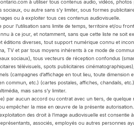
hontario.com à utiliser tous contenus audio, vidéos, photo
s sociaux, ou autre sans s’y limiter, sous formes publicitair
ages ou à exploiter tous ces contenus audiovisuelle.
e pour l’utilisation sans limite de temps, territoire et/ou fro
nu à ce jour, et notamment, sans que cette liste ne soit ex
t éditions diverses, tout support numérique connu et incon
a, TV et par tous moyens inhérents à ce mode de communic
seaux sociaux), tous vecteurs de réception confondus (smart
citaires télévisuels, spots publicitaires cinématographique
els (campagnes d’affichage en tout lieu, toute dimension e
n commun, etc.) (cartes postales, affiches, chandails, etc.)
média, mais sans s’y limiter.
é(e) par aucun accord ou contrat avec un tiers, de quelque 
r ou empêcher la mise en œuvre de la présente autorisation.
xploitation des droit à l’image audiovisuelle est consentie à 
représentants, associés, employés ou autres personnes aya