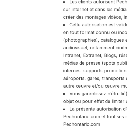
Les clients autorisent Pec
sur internet et dans les média
créer des montages vidéos, im
Cette autorisation est valid
en tout format connu ou incon
(photographies), catalogues e
audiovisuel, notamment ciném
Intranet, Extranet, Blogs, ré
médias de presse (spots publi
internes, supports promotionn
aéroports, gares, transports e
autre œuvre et/ou œuvre multi
Vous garantissez n’être li
objet ou pour effet de limite
La présente autorisation d’e
Pechontario.com et tout ses 
Pechontario.com